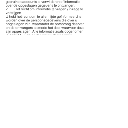
gebruikersaccounts te verwijderen of informatie
over de opgeslagen gegevens te ontvangen.
2. Het recht om informatie te vragen / inzage te
verkrijgen
U hebt het recht om te allen tijde geïnformeerd te
worden over de persoonsgegevens die over u
opgeslagen zijn, waaronder de oorsprong daarvan
en de ontvangers alsmede het doel waarvoor deze
zijn opgeslagen. Alle informatie zoals opgenomen
in artikel 15 van de Algemene Verordening
Gegevensverwerking zal u ter beschikking gesteld
worden bij een dergelijk gegrond verzoek, mits
bewijs van uw identiteit door voorlegging van kopie
van de voorzijde van uw identiteitskaart. U zal wel
willen specifiëren op welke verwerking uw verzoek
specifiek slaat. Informatie over opgeslagen
persoonlijke gegevens kan worden verkregen door
de contactgegevens in de Contactinformatie in
artikel 11 te gebruiken.
3. Het recht om een verbetering of wissing te
vragen
U hebt het recht om te vragen de
persoonsgegevens die over u opgeslagen zijn te
laten aan passen, aanvullen of te verbeteren of te
laten wissen. Wij zullen u op de hoogte stellen of
en indien ja, in hoeverre, wij aan uw verzoek zullen
voldoen. Indien wij om wat voor reden dan ook uw
verzoek niet inwilligen, zullen wij u de redenen
daarvan mededelen.
4. Overige rechten ten gevolge van de
Algemene Verordening Gegevensbescherming
Daarnaast heeft u vanaf 25 mei 2018 het recht om
te verzoeken de gegevensverwerking te beperken
en de door u actief verschafte gegevens te laten
overdragen naar een derde, het zogenaamde recht