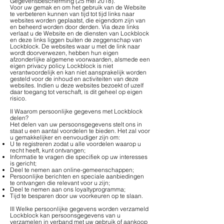
Gegevensbescherming (25 mei 2018).
Voor uw gemak en om het gebruik van de Website
te verbeteren kunnen van tijd tot tijd links naar
websites worden geplaatst, die eigendom zijn van
en beheerd worden door derden. Via deze links
verlaat u de Website en de diensten van Lockblock
en deze links liggen buiten de zeggenschap van
Lockblock. De websites waar u met de link naar
wordt doorverwezen, hebben hun eigen
afzonderlijke algemene voorwaarden, alsmede een
eigen privacy policy. Lockblock is niet
verantwoordelijk en kan niet aansprakelijk worden
gesteld voor de inhoud en activiteiten van deze
websites. Indien u deze websites bezoekt of uzelf
daar toegang tot verschaft, is dit geheel op eigen
risico.
II Waarom persoonlijke gegevens met Lockblock
delen?
Het delen van uw persoonsgegevens stelt ons in
staat u een aantal voordelen te bieden. Het zal voor
u gemakkelijker en eenvoudiger zijn om:
U te registreren zodat u alle voordelen waarop u
recht heeft, kunt ontvangen;
Informatie te vragen die specifiek op uw interesses
is gericht;
Deel te nemen aan online-gemeenschappen;
Persoonlijke berichten en speciale aanbiedingen
te ontvangen die relevant voor u zijn;
Deel te nemen aan ons loyaltyprogramma;
Tijd te besparen door uw voorkeuren op te slaan.
III Welke persoonlijke gegevens worden verzameld
Lockblock kan persoonsgegevens van u
verzamelen in verband met uw gebruik of aankoop