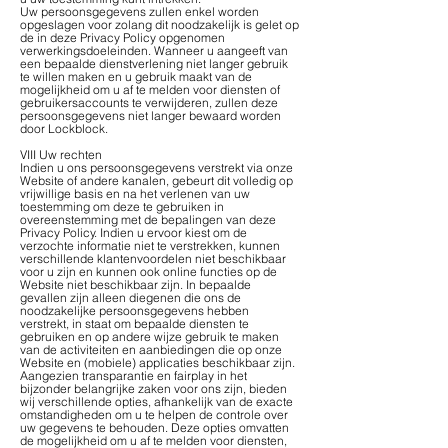
Uw persoonsgegevens zullen enkel worden
opgeslagen voor zolang dit noodzakelijk is gelet op
de in deze Privacy Policy opgenomen
verwerkingsdoeleinden. Wanneer u aangeeft van
een bepaalde dienstverlening niet langer gebruik
te willen maken en u gebruik maakt van de
mogelijkheid om u af te melden voor diensten of
gebruikersaccounts te verwijderen, zullen deze
persoonsgegevens niet langer bewaard worden
door Lockblock.
VIII Uw rechten
Indien u ons persoonsgegevens verstrekt via onze
Website of andere kanalen, gebeurt dit volledig op
vrijwillige basis en na het verlenen van uw
toestemming om deze te gebruiken in
overeenstemming met de bepalingen van deze
Privacy Policy. Indien u ervoor kiest om de
verzochte informatie niet te verstrekken, kunnen
verschillende klantenvoordelen niet beschikbaar
voor u zijn en kunnen ook online functies op de
Website niet beschikbaar zijn. In bepaalde
gevallen zijn alleen diegenen die ons de
noodzakelijke persoonsgegevens hebben
verstrekt, in staat om bepaalde diensten te
gebruiken en op andere wijze gebruik te maken
van de activiteiten en aanbiedingen die op onze
Website en (mobiele) applicaties beschikbaar zijn.
Aangezien transparantie en fairplay in het
bijzonder belangrijke zaken voor ons zijn, bieden
wij verschillende opties, afhankelijk van de exacte
omstandigheden om u te helpen de controle over
uw gegevens te behouden. Deze opties omvatten
de mogelijkheid om u af te melden voor diensten,