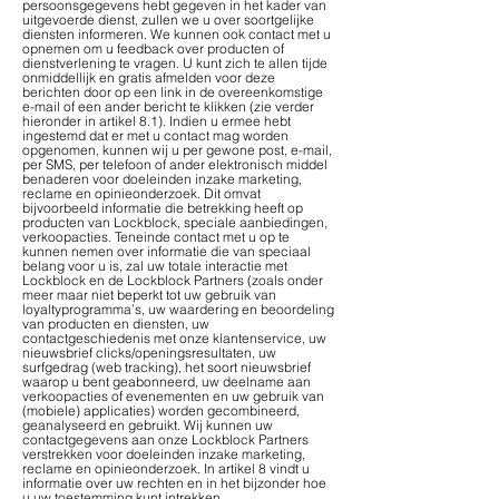
persoonsgegevens hebt gegeven in het kader van
uitgevoerde dienst, zullen we u over soortgelijke
diensten informeren. We kunnen ook contact met u
opnemen om u feedback over producten of
dienstverlening te vragen. U kunt zich te allen tijde
onmiddellijk en gratis afmelden voor deze
berichten door op een link in de overeenkomstige
e-mail of een ander bericht te klikken (zie verder
hieronder in artikel 8.1). Indien u ermee hebt
ingestemd dat er met u contact mag worden
opgenomen, kunnen wij u per gewone post, e-mail,
per SMS, per telefoon of ander elektronisch middel
benaderen voor doeleinden inzake marketing,
reclame en opinieonderzoek. Dit omvat
bijvoorbeeld informatie die betrekking heeft op
producten van Lockblock, speciale aanbiedingen,
verkoopacties. Teneinde contact met u op te
kunnen nemen over informatie die van speciaal
belang voor u is, zal uw totale interactie met
Lockblock en de Lockblock Partners (zoals onder
meer maar niet beperkt tot uw gebruik van
loyaltyprogramma’s, uw waardering en beoordeling
van producten en diensten, uw
contactgeschiedenis met onze klantenservice, uw
nieuwsbrief clicks/openingsresultaten, uw
surfgedrag (web tracking), het soort nieuwsbrief
waarop u bent geabonneerd, uw deelname aan
verkoopacties of evenementen en uw gebruik van
(mobiele) applicaties) worden gecombineerd,
geanalyseerd en gebruikt. Wij kunnen uw
contactgegevens aan onze Lockblock Partners
verstrekken voor doeleinden inzake marketing,
reclame en opinieonderzoek. In artikel 8 vindt u
informatie over uw rechten en in het bijzonder hoe
u uw toestemming kunt intrekken.