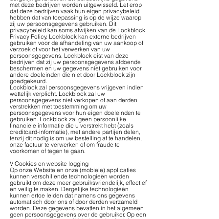
met deze bedrijven worden uitgewisseld. Let erop
dat deze bedrijven vaak hun eigen privacybeleid
hebben dat van toepassing is op de wijze waarop
zij uw persoonsgegevens gebruiken. Dit
privacybeleid kan soms afwijken van de Lockblock
Privacy Policy. Lockblock kan externe bedrijven
gebruiken voor de afhandeling van uw aankoop of
verzoek of voor het verwerken van uw
persoonsgegevens. Lockblock eist van deze
bedrijven dat zij uw persoonsgegevens afdoende
beschermen en uw gegevens niet gebruiken voor
andere doeleinden die niet door Lockblock zijn
goedgekeurd.
Lockblock zal persoonsgegevens vrijgeven indien
wettelijk verplicht. Lockblock zal uw
persoonsgegevens niet verkopen of aan derden
verstrekken met toestemming om uw
persoonsgegevens voor hun eigen doeleinden te
gebruiken. Lockblock zal geen persoonlijke
financiële informatie die u verstrekt hebt (zoals
creditcard-informatie), met andere partijen delen,
tenzij dit nodig is om uw bestelling af te handelen,
onze factuur te verwerken of om fraude te
voorkomen of tegen te gaan.
V Cookies en website logging
Op onze Website en onze (mobiele) applicaties
kunnen verschillende technologieën worden
gebruikt om deze meer gebruiksvriendelijk, effectief
en veilig te maken. Dergelijke technologieën
kunnen ertoe leiden dat namens ons gegevens
automatisch door ons of door derden verzameld
worden. Deze gegevens bevatten in het algemeen
geen persoonsgegevens over de gebruiker. Op een