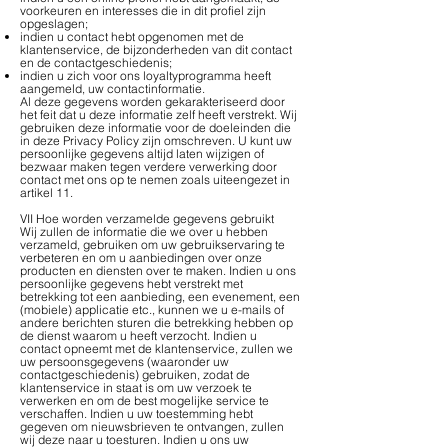
voorkeuren en interesses die in dit profiel zijn
opgeslagen;
indien u contact hebt opgenomen met de
klantenservice, de bijzonderheden van dit contact
en de contactgeschiedenis;
indien u zich voor ons loyaltyprogramma heeft
aangemeld, uw contactinformatie.
Al deze gegevens worden gekarakteriseerd door
het feit dat u deze informatie zelf heeft verstrekt. Wij
gebruiken deze informatie voor de doeleinden die
in deze Privacy Policy zijn omschreven. U kunt uw
persoonlijke gegevens altijd laten wijzigen of
bezwaar maken tegen verdere verwerking door
contact met ons op te nemen zoals uiteengezet in
artikel 11.
VII Hoe worden verzamelde gegevens gebruikt
Wij zullen de informatie die we over u hebben
verzameld, gebruiken om uw gebruikservaring te
verbeteren en om u aanbiedingen over onze
producten en diensten over te maken. Indien u ons
persoonlijke gegevens hebt verstrekt met
betrekking tot een aanbieding, een evenement, een
(mobiele) applicatie etc., kunnen we u e-mails of
andere berichten sturen die betrekking hebben op
de dienst waarom u heeft verzocht. Indien u
contact opneemt met de klantenservice, zullen we
uw persoonsgegevens (waaronder uw
contactgeschiedenis) gebruiken, zodat de
klantenservice in staat is om uw verzoek te
verwerken en om de best mogelijke service te
verschaffen. Indien u uw toestemming hebt
gegeven om nieuwsbrieven te ontvangen, zullen
wij deze naar u toesturen. Indien u ons uw