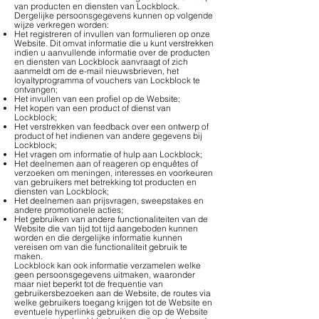
van producten en diensten van Lockblock.
Dergelijke persoonsgegevens kunnen op volgende
wijze verkregen worden:
Het registreren of invullen van formulieren op onze
Website. Dit omvat informatie die u kunt verstrekken
indien u aanvullende informatie over de producten
en diensten van Lockblock aanvraagt of zich
aanmeldt om de e-mail nieuwsbrieven, het
loyaltyprogramma of vouchers van Lockblock te
ontvangen;
Het invullen van een profiel op de Website;
Het kopen van een product of dienst van
Lockblock;
Het verstrekken van feedback over een ontwerp of
product of het indienen van andere gegevens bij
Lockblock;
Het vragen om informatie of hulp aan Lockblock;
Het deelnemen aan of reageren op enquêtes of
verzoeken om meningen, interesses en voorkeuren
van gebruikers met betrekking tot producten en
diensten van Lockblock;
Het deelnemen aan prijsvragen, sweepstakes en
andere promotionele acties;
Het gebruiken van andere functionaliteiten van de
Website die van tijd tot tijd aangeboden kunnen
worden en die dergelijke informatie kunnen
vereisen om van die functionaliteit gebruik te
maken.
Lockblock kan ook informatie verzamelen welke
geen persoonsgegevens uitmaken, waaronder
maar niet beperkt tot de frequentie van
gebruikersbezoeken aan de Website, de routes via
welke gebruikers toegang krijgen tot de Website en
eventuele hyperlinks gebruiken die op de Website