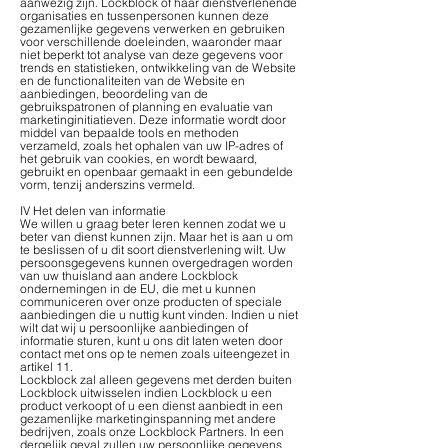
aanwezig zijn. Lockblock of haar dienstverlenende
organisaties en tussenpersonen kunnen deze
gezamenlijke gegevens verwerken en gebruiken
voor verschillende doeleinden, waaronder maar
niet beperkt tot analyse van deze gegevens voor
trends en statistieken, ontwikkeling van de Website
en de functionaliteiten van de Website en
aanbiedingen, beoordeling van de
gebruikspatronen of planning en evaluatie van
marketinginitiatieven. Deze informatie wordt door
middel van bepaalde tools en methoden
verzameld, zoals het ophalen van uw IP-adres of
het gebruik van cookies, en wordt bewaard,
gebruikt en openbaar gemaakt in een gebundelde
vorm, tenzij anderszins vermeld.
IV Het delen van informatie
We willen u graag beter leren kennen zodat we u
beter van dienst kunnen zijn. Maar het is aan u om
te beslissen of u dit soort dienstverlening wilt. Uw
persoonsgegevens kunnen overgedragen worden
van uw thuisland aan andere Lockblock
ondernemingen in de EU, die met u kunnen
communiceren over onze producten of speciale
aanbiedingen die u nuttig kunt vinden. Indien u niet
wilt dat wij u persoonlijke aanbiedingen of
informatie sturen, kunt u ons dit laten weten door
contact met ons op te nemen zoals uiteengezet in
artikel 11.
Lockblock zal alleen gegevens met derden buiten
Lockblock uitwisselen indien Lockblock u een
product verkoopt of u een dienst aanbiedt in een
gezamenlijke marketinginspanning met andere
bedrijven, zoals onze Lockblock Partners. In een
dergelijk geval zullen uw persoonlijke gegevens