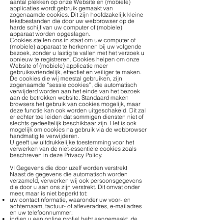
aantal plekken op onze Website en (mobiele)
applicaties wordt gebruik gemaakt van
zogenaamde cookies. Dit zijn hoofdzakelijk kleine
tekstbestanden die door uw webbrowser op de
harde schijf van uw computer of (mobiele)
apparaat worden opgeslagen.
Cookies stellen ons in staat om uw computer of
(mobiele) apparaat te herkennen bij uw volgende
bezoek, zonder u lastig te vallen met het verzoek u
opnieuw te registreren. Cookies helpen om onze
Website of (mobiele) applicatie meer
gebruiksvriendelijk, effectief en veiliger te maken.
De cookies die wij meestal gebruiken, zijn
zogenaamde “sessie cookies”, die automatisch
verwijderd worden aan het einde van het bezoek
aan de betrokken website. Standaard maken
browsers het gebruik van cookies mogelijk, maar
deze functie kan ook worden uitgeschakeld. Dit zal
er echter toe leiden dat sommigen diensten niet of
slechts gedeeltelijk beschikbaar zijn. Het is ook
mogelijk om cookies na gebruik via de webbrowser
handmatig te verwijderen.
U geeft uw uitdrukkelijke toestemming voor het
verwerken van de niet-essentiële cookies zoals
beschreven in deze Privacy Policy.
VI Gegevens die door uzelf worden verstrekt
Naast de gegevens die automatisch worden
verzameld, verwerken wij ook persoonsgegevens
die door u aan ons zijn verstrekt. Dit omvat onder
meer, maar is niet beperkt tot:
uw contactinformatie, waaronder uw voor- en
achternaam, factuur- of afleveradres, e-mailadres
en uw telefoonnummer;
indien u een online profiel hebt aangemaakt, de