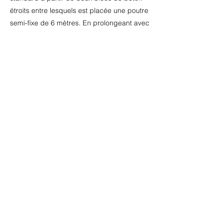
étroits entre lesquels est placée une poutre
semi-fixe de 6 mètres. En prolongeant avec
des modules LOCKLINE ou des glissières
de sécurité LOCKBLOCK, la clôture peut
être équipée de portes d'entrée. Si vous le
souhaitez, des blocs de béton peuvent être
fournis avec des clôtures de construction.