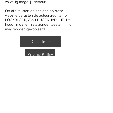
zo veilig mogelijk gebeurt.
Op alle teksten en beelden op deze
website berusten de auteursrechten bij
LOCKBLOCK/VAN LEUGENHAEGHE. Dit
houdt in dat er niets zonder toestemming
mag worden gekopieerd.
Disclaimer
Privacy Policy
AVLS GROUP
Heistraat 32
9140 Temse
Belgium
sales@lockblock.eu
©2024 by LockBlock